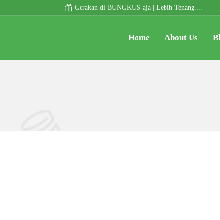
Gerakan di-BUNGKUS-aja | Lebih Tenang....
Home
About Us
B