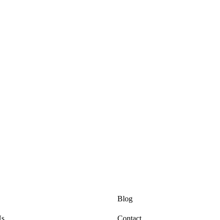
 Page
Home Page
Blog
Us
Contact