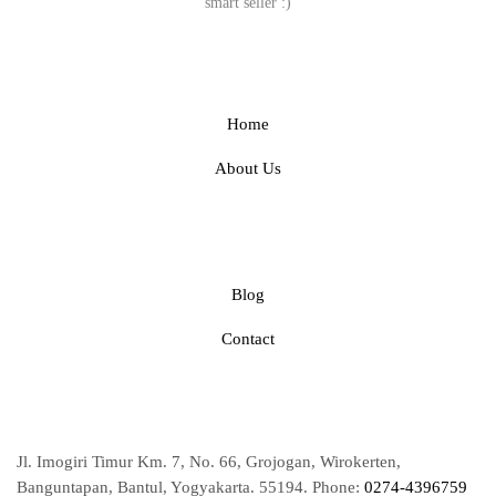
smart seller :)
Home Page
Home
About Us
Home Page
Blog
Contact
Office
Jl. Imogiri Timur Km. 7, No. 66, Grojogan, Wirokerten,
Banguntapan, Bantul, Yogyakarta. 55194. Phone:
0274-4396759